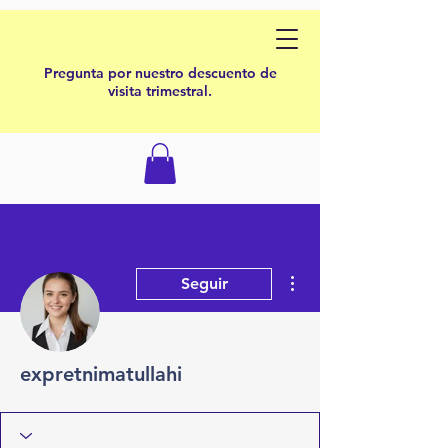
Pregunta por nuestro descuento de
visita trimestral.
Más acciones
Seguir
expretnimatullahi